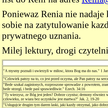
Poniewaz Renia nie nadaje
sobie na zatytulowanie kaz
prywatnego uznania.
Milej lektury, drogi czyteln
"A mysmy poznali i uwierzyli w milosc, ktora Bog ma do nas." 1 Jan
"Czlowiek patrzy na to, co jest przed oczyma, ale Pan patrzy na ser
"Bede szukal zaginionych, rozproszone sprowadze z powrotem, zran
bede strzegl, i bede pasl sprawiedliwie." Ezech. 34:16
"Ty wierzysz, ze Bóg jest jeden? Dobrze czynisz; demony równiez w
czlowieku, ze wiara bez uczynków jest martwa?" Jak. 2, 19-20
"Uslugujcie drugim tym darem laski, jaki kazdy otrzymal, jako dobrzy