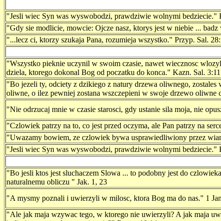
"Jesli wiec Syn was wyswobodzi, prawdziwie wolnymi bedziecie." 
"Gdy sie modlicie, mowcie: Ojcze nasz, ktorys jest w niebie ... bad
"...lecz ci, ktorzy szukaja Pana, rozumieja wszystko." Przyp. Sal. 28
"Wszystko pieknie uczynil w swoim czasie, nawet wiecznosc wlozyl 
dziela, ktorego dokonal Bog od poczatku do konca." Kazn. Sal. 3:11
"Bo jezeli ty, odciety z dzikiego z natury drzewa oliwnego, zostal
oliwne, o ilez pewniej zostana wszczepieni w swoje drzewo oliwne c
"Nie odrzucaj mnie w czasie starosci, gdy ustanie sila moja, nie opus
"Czlowiek patrzy na to, co jest przed oczyma, ale Pan patrzy na ser
"Uwazamy bowiem, ze czlowiek bywa usprawiedliwiony przez wiar
"Jesli wiec Syn was wyswobodzi, prawdziwie wolnymi bedziecie." 
"Bo jesli ktos jest sluchaczem Slowa ... to podobny jest do czlowie
naturalnemu obliczu " Jak. 1, 23
"A mysmy poznali i uwierzyli w milosc, ktora Bog ma do nas." 1 Jan
"Ale jak maja wzywac tego, w ktorego nie uwierzyli? A jak maja uwie