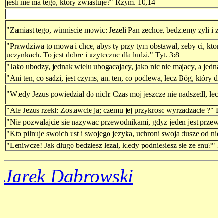
jesli nie ma tego, ktory zwiastuje?" Rzym. 10,14
"Zamiast tego, winniscie mowic: Jezeli Pan zechce, bedziemy zyli i 
"Prawdziwa to mowa i chce, abys ty przy tym obstawal, zeby ci, kto
uczynkach. To jest dobre i uzyteczne dla ludzi." Tyt. 3:8
"Jako ubodzy, jednak wielu ubogacajacy, jako nic nie majacy, a jedn
"Ani ten, co sadzi, jest czyms, ani ten, co podlewa, lecz Bóg, który d
"Wtedy Jezus powiedzial do nich: Czas moj jeszcze nie nadszedl, le
"Ale Jezus rzekl: Zostawcie ja; czemu jej przykrosc wyrzadzacie ?"
"Nie pozwalajcie sie nazywac przewodnikami, gdyz jeden jest prze
"Kto pilnuje swoich ust i swojego jezyka, uchroni swoja dusze od n
"Leniwcze! Jak dlugo bedziesz lezal, kiedy podniesiesz sie ze snu?" 
Jarek Dabrowski