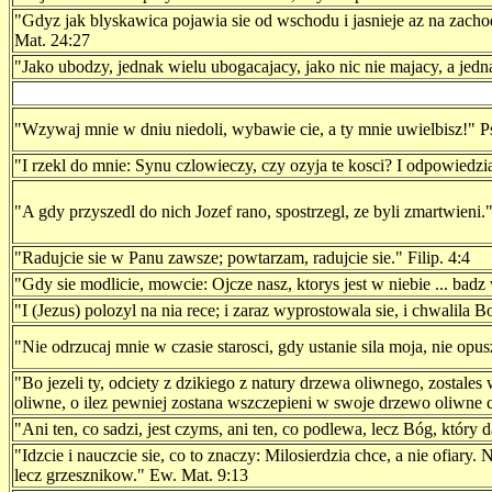
"Gdyz jak blyskawica pojawia sie od wschodu i jasnieje az na zach
Mat. 24:27
"Jako ubodzy, jednak wielu ubogacajacy, jako nic nie majacy, a jedn
"Wzywaj mnie w dniu niedoli, wybawie cie, a ty mnie uwielbisz!" P
"I rzekl do mnie: Synu czlowieczy, czy ozyja te kosci? I odpowied
"A gdy przyszedl do nich Jozef rano, spostrzegl, ze byli zmartwieni.
"Radujcie sie w Panu zawsze; powtarzam, radujcie sie." Filip. 4:4
"Gdy sie modlicie, mowcie: Ojcze nasz, ktorys jest w niebie ... bad
"I (Jezus) polozyl na nia rece; i zaraz wyprostowala sie, i chwalila 
"Nie odrzucaj mnie w czasie starosci, gdy ustanie sila moja, nie opus
"Bo jezeli ty, odciety z dzikiego z natury drzewa oliwnego, zostal
oliwne, o ilez pewniej zostana wszczepieni w swoje drzewo oliwne c
"Ani ten, co sadzi, jest czyms, ani ten, co podlewa, lecz Bóg, który d
"Idzcie i nauczcie sie, co to znaczy: Milosierdzia chce, a nie ofia
lecz grzesznikow." Ew. Mat. 9:13