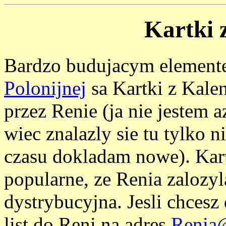
Kartki 
Bardzo budujacym elemen
Polonijnej
sa Kartki z Kale
przez Renie (ja nie jestem a
wiec znalazly sie tu tylko n
czasu dokladam nowe). Kartk
popularne, ze Renia zalozyl
dystrybucyjna. Jesli chcesz 
list do Reni na adres
Renia