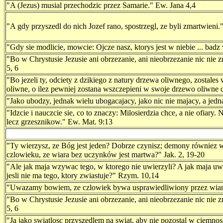
"A (Jezus) musial przechodzic przez Samarie." Ew. Jana 4,4
"A gdy przyszedl do nich Jozef rano, spostrzegl, ze byli zmartwieni.
"Gdy sie modlicie, mowcie: Ojcze nasz, ktorys jest w niebie ... bad
"Bo w Chrystusie Jezusie ani obrzezanie, ani nieobrzezanie nic nie zn
5, 6
"Bo jezeli ty, odciety z dzikiego z natury drzewa oliwnego, zostal
oliwne, o ilez pewniej zostana wszczepieni w swoje drzewo oliwne c
"Jako ubodzy, jednak wielu ubogacajacy, jako nic nie majacy, a jedn
"Idzcie i nauczcie sie, co to znaczy: Milosierdzia chce, a nie ofia
lecz grzesznikow." Ew. Mat. 9:13
"Ty wierzysz, ze Bóg jest jeden? Dobrze czynisz; demony równiez w
czlowieku, ze wiara bez uczynków jest martwa?" Jak. 2, 19-20
"Ale jak maja wzywac tego, w ktorego nie uwierzyli? A jak maja uwie
jesli nie ma tego, ktory zwiastuje?" Rzym. 10,14
"Uwazamy bowiem, ze czlowiek bywa usprawiedliwiony przez wiar
"Bo w Chrystusie Jezusie ani obrzezanie, ani nieobrzezanie nic nie zn
5, 6
"Ja jako swiatlosc przyszedlem na swiat, aby nie pozostal w ciemnos